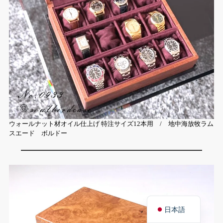
ウォールナット材オイル仕上げ 特注サイズ12本用 / 地中海放牧ラム
スエード ボルドー
English
日本語