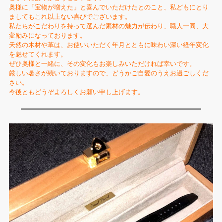
奥様に「宝物が増えた」と喜んでいただけたとのこと、私どもにとり
ましてもこれ以上ない喜びでございます。
私たちがこだわりを持って選んだ素材の魅力が伝わり、職人一同、大
変励みになっております。
天然の木材や革は、お使いいただく年月とともに味わい深い経年変化
を魅せてくれます。
ぜひ奥様と一緒に、その変化もお楽しみいただければ幸いです。
厳しい暑さが続いておりますので、どうかご自愛のうえお過ごしくだ
さい。
今後ともどうぞよろしくお願い申し上げます。