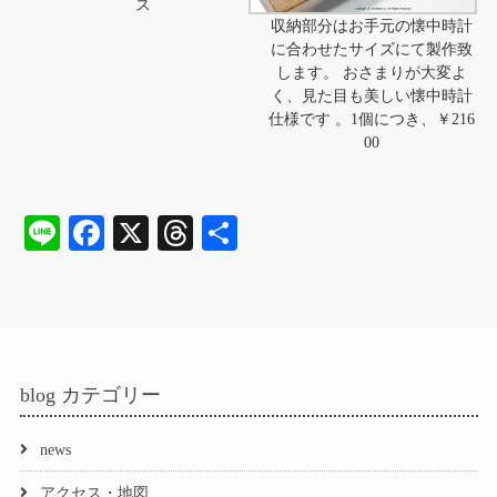
ス
収納部分はお手元の懐中時計
に合わせたサイズにて製作致
します。 おさまりが大変よ
く、見た目も美しい懐中時計
仕様です 。1個につき、￥216
00
Li
Fa
X
T
共
ne
ce
hr
有
bo
ea
ok
ds
blog カテゴリー
news
アクセス・地図