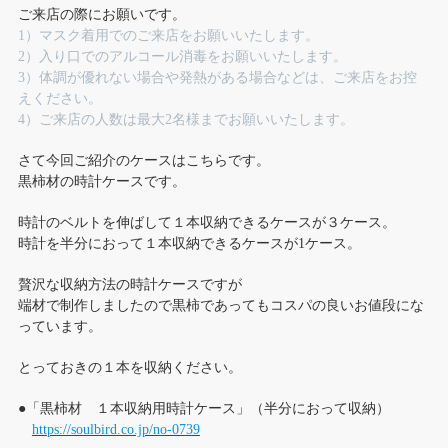
ご来店の際にお願いです。
1）マスク着用でのご来店をお願いいたします。
2）入り口でのアルコール消毒をお願いいたします。
3）体調が優れない場合や発熱がある場合などは、ご来店をお控
えください。
4）ご来店の人数は最大2名様までお願いいたします。
さて今回ご紹介のケースはこちらです。
黒柿材の時計ケースです。
時計のベルトを伸ばして１本収納できるケースが３ケース。
時計を半分におって１本収納できるケースが1ケース。
贅沢な収納方法の時計ケースですが
端材で制作しましたので黒柿であってもコスパの良いお値段にな
っています。
とっておきの１本を収納ください。
●「黒柿材 １本収納用時計ケース」（半分におって収納）
https://soulbird.co.jp/no-0739