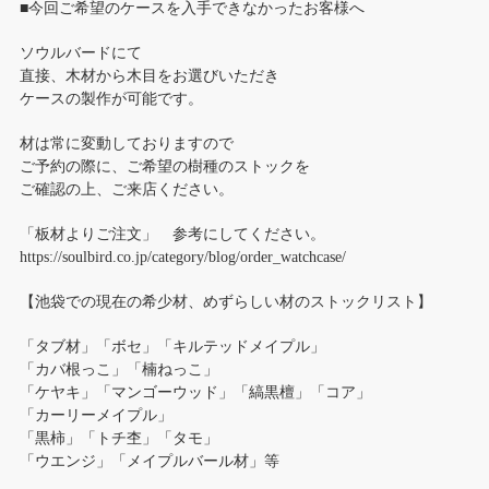
■今回ご希望のケースを入手できなかったお客様へ
ソウルバードにて
直接、木材から木目をお選びいただき
ケースの製作が可能です。
材は常に変動しておりますので
ご予約の際に、ご希望の樹種のストックを
ご確認の上、ご来店ください。
「板材よりご注文」 参考にしてください。
https://soulbird.co.jp/category/blog/order_watchcase/
【池袋での現在の希少材、めずらしい材のストックリスト】
「タブ材」「ボセ」「キルテッドメイプル」
「カバ根っこ」「楠ねっこ」
「ケヤキ」「マンゴーウッド」「縞黒檀」「コア」
「カーリーメイプル」
「黒柿」「トチ杢」「タモ」
「ウエンジ」「メイプルバール材」等