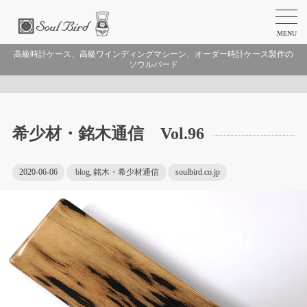
MENU
高級時計ケース、高級ワインディングマシーン、オーダー時計ケース製作の
ソウルバード
希少材・銘木通信 Vol.96
2020-06-06
blog
,
銘木・希少材通信
soulbird.co.jp