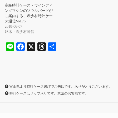
高級時計ケース・ワインディ
ングマシンのソウルバードが
ご案内する、希少材時計ケー
ス通信Vol.76
2018-06-07
銘木・希少材通信
Li
Fa
X
T
共
ne
ce
hr
有
bo
ea
ok
ds
富山県より時計ケース選びでご来店です。ありがとうございます。
時計ケースはサップ入りです。東京のお客様です。