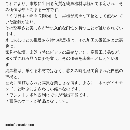
これにより、市場に出回る良質な縞黒檀材は極めて限定され、そ
の価値は年々高まる一方です。
古くは日本の正倉院御物にも、黒檀が貴重な宝物として使われて
いた記録があり、
その堅牢さと美しさが半永久的な耐性を持つことが証明されてい
ます。
水に沈むほどの重硬さを持つ縞黒檀は、その加工の困難さとは裏
腹に、
家具や仏壇、楽器（特にピアノの黒鍵など）、高級工芸品など、
永く愛される品々に姿を変え、その価値を未来へと伝えていま
す。
縞黒檀は、単なる木材ではなく、悠久の時を経て育まれた自然の
神秘と、
歴史に裏打ちされた高貴な美しさを宿す、まさに「木のダイヤモ
ンド」と呼ぶにふさわしい銘木なのです。
＊ワシントン条約規制材ですが輸出可能です。
＊画像のケースが納品となります。
■■information■■