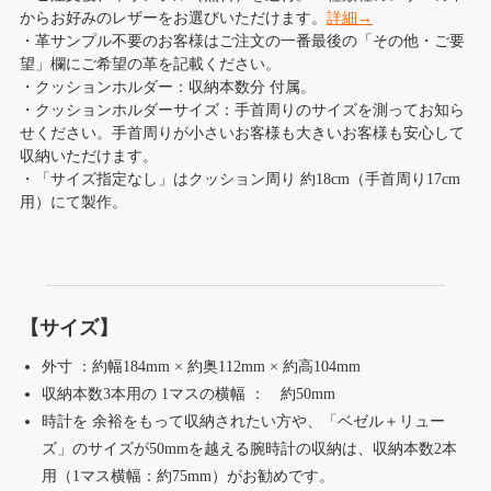
からお好みのレザーをお選びいただけます。
詳細→
・革サンプル不要のお客様はご注文の一番最後の「その他・ご要
望」欄にご希望の革を記載ください。
・クッションホルダー：収納本数分 付属。
・クッションホルダーサイズ：手首周りのサイズを測ってお知ら
せください。手首周りが小さいお客様も大きいお客様も安心して
収納いただけます。
・「サイズ指定なし」はクッション周り 約18cm（手首周り17cm
用）にて製作。
【サイズ】
外寸 ：約幅184mm × 約奥112mm × 約高104mm
収納本数3本用の 1マスの横幅 ： 約50mm
時計を 余裕をもって収納されたい方や、「ベゼル＋リュー
ズ」のサイズが50mmを越える腕時計の収納は、収納本数2本
用（1マス横幅：約75mm）がお勧めです。