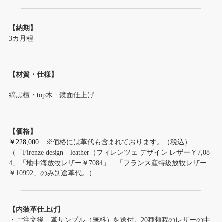
【納期】
3カ月程
【材質・仕様】
縞黒檀・top木・鏡面仕上げ
【価格】
￥228,000
※価格には革代も含まれております。（税込）
（「Firenze design leather（フィレンツェ デザイン レザー￥7,08
4」「地中海放牧レザー￥7084」、「フランス産特級放牧レザー
￥10992」のみ別途革代。）
【内装革仕上げ】
・ご注文後、革サンプル（無料）を送付。20種類程のレザーの中