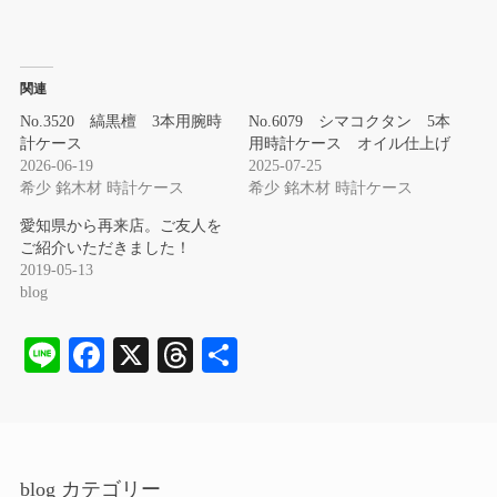
関連
No.3520 縞黒檀 3本用腕時
No.6079 シマコクタン 5本
計ケース
用時計ケース オイル仕上げ
2026-06-19
2025-07-25
希少 銘木材 時計ケース
希少 銘木材 時計ケース
愛知県から再来店。ご友人を
ご紹介いただきました！
2019-05-13
blog
Li
Fa
X
T
共
ne
ce
hr
有
bo
ea
ok
ds
blog カテゴリー