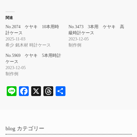
関連
No.2074 ケヤキ 10本用時
No.3473 3本用 ケヤキ 高
計ケース
級時計ケース
2025-11-03
2023-12-05
希少 銘木材 時計ケース
制作例
No.5969 ケヤキ 5本用時計
ケース
2023-12-05
制作例
Li
Fa
X
T
共
ne
ce
hr
有
bo
ea
ok
ds
blog カテゴリー