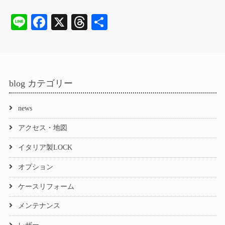
Li
Fa
X
T
共
ne
ce
hr
有
bo
ea
ok
ds
blog カテゴリー
news
アクセス・地図
イタリア製LOCK
オプション
ケースリフォーム
メンテナンス