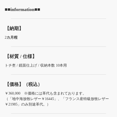
■■information■■
【納期】
2
カ月程
【材質 / 仕様】
トチ杢 / 鏡面仕上げ / 収納本数 10本用
【価格】（税込）
￥360,000 ※価格には革代も含まれております。
（「地中海放牧レザー￥16445」、「フランス産特級放牧レザー
￥21985」のみ別途革代。）