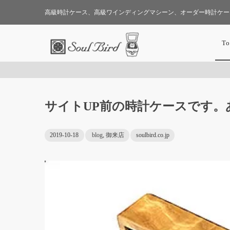
高級時計ケース、高級ワインディングマシーン、オーダー時計ケー
To
サイトUP前の時計ケースです
2019-10-18
blog
,
御来店
soulbird.co.jp