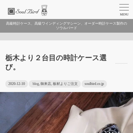
MENU
高級時計ケース、高級ワインディングマシーン、オーダー時計ケース製作の
ソウルバード
栃木より２台目の時計ケース選
び。
2020-12-10
blog
,
御来店
,
板材よりご注文
soulbird.co.jp