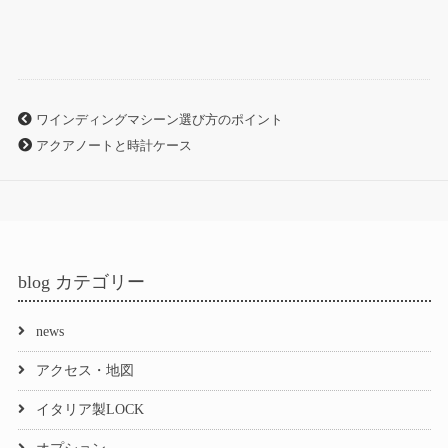
ne
ce
hr
有
bo
ea
ok
ds
ワインディングマシーン選び方のポイント
アクアノートと時計ケース
blog カテゴリー
news
アクセス・地図
イタリア製LOCK