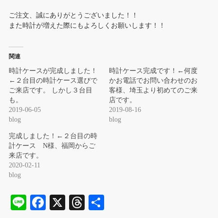
ご注文、誠にありがとうございました！！
また時計が増えた際にもよろしくお願いします！！
関連
時計ケースが完成しました！
時計ケース完成です！←何度
←２台目の時計ケース選びで
かお電話でお問い合わせのお
ご来店です。 しかし３台目
客様、埼玉より初めてのご来
も。
店です。
2019-06-05
2019-08-16
blog
blog
完成しました！←２台目の時
計ケース N様、福岡からご
来店です。
2020-02-11
blog
Li
Fa
X
T
共