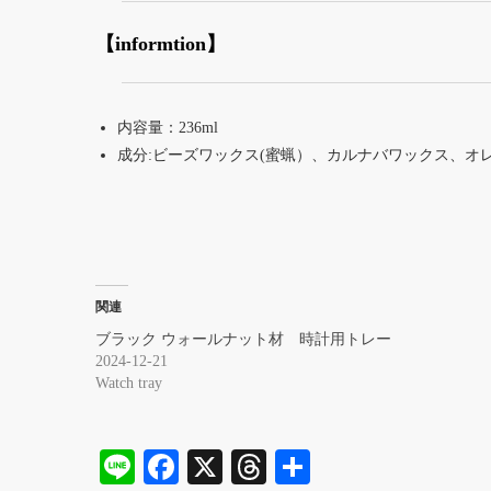
【informtion】
内容量：236ml
成分:ビーズワックス(蜜蝋）、カルナバワックス、オ
関連
ブラック ウォールナット材 時計用トレー
2024-12-21
Watch tray
Li
Fa
X
T
共