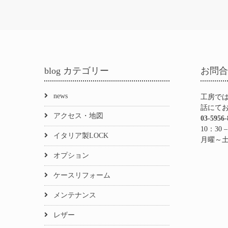
ne
ce
hr
有
bo
ea
ok
ds
blog カテゴリー
お問
news
工房で
話にて
アクセス・地図
03-5956-
10：30 –
イタリア製LOCK
月曜～
オプション
ケースリフォーム
メンテナンス
レザー