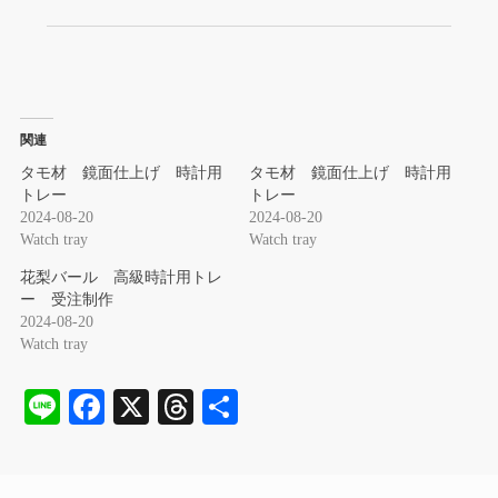
関連
タモ材 鏡面仕上げ 時計用
タモ材 鏡面仕上げ 時計用
トレー
トレー
2024-08-20
2024-08-20
Watch tray
Watch tray
花梨バール 高級時計用トレ
ー 受注制作
2024-08-20
Watch tray
Li
Fa
X
T
共
ne
ce
hr
有
bo
ea