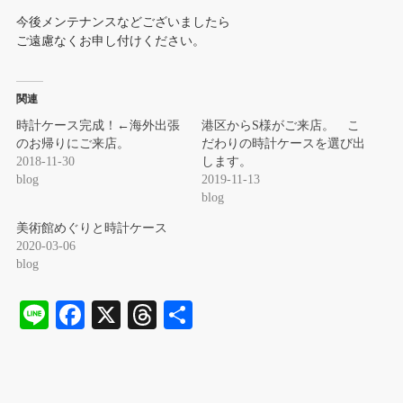
今後メンテナンスなどございましたら
ご遠慮なくお申し付けください。
関連
時計ケース完成！←海外出張
港区からS様がご来店。 こ
のお帰りにご来店。
だわりの時計ケースを選び出
2018-11-30
します。
blog
2019-11-13
blog
美術館めぐりと時計ケース
2020-03-06
blog
Li
Fa
X
T
共
ne
ce
hr
有
bo
ea
ok
ds