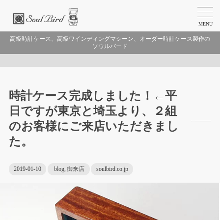
MENU
高級時計ケース、高級ワインディングマシーン、オーダー時計ケース製作の
ソウルバード
時計ケース完成しました！←平
日ですが東京と埼玉より、２組
のお客様にご来店いただきまし
た。
2019-01-10
blog
,
御来店
soulbird.co.jp