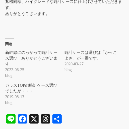
紫檀同様、ハイグレードな時計ケースに仕上げさせていただきま
す。
ありがとうございます。
関連
新幹線にのっかって時計ケー
時計ケースは選びは「かっこ
ス選び ありがとうございま
よさ」が一番です。
す
2020-03-27
2022-06-25
blog
blog
ガラスTOPの時計ケース選び
でしたが・・・
2019-08-13
blog
Li
Fa
X
T
共
ne
ce
hr
有