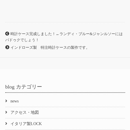
bo
ea
ok
ds
時計ケース完成しました！←ランディ・ブルー&ジャンルソーには
パドゥクでしょう！
インドローズ製 特注時計ケースの製作です。
blog カテゴリー
news
アクセス・地図
イタリア製LOCK