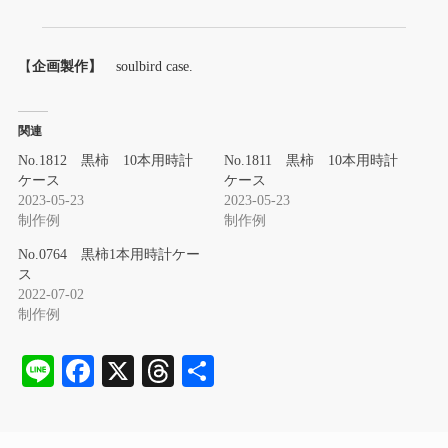
【
企画製作】
soulbird case.
関連
No.1812 黒柿 10本用時計
No.1811 黒柿 10本用時計
ケース
ケース
2023-05-23
2023-05-23
制作例
制作例
No.0764 黒柿1本用時計ケー
ス
2022-07-02
制作例
Li
Fa
X
T
共
ne
ce
hr
有
bo
ea