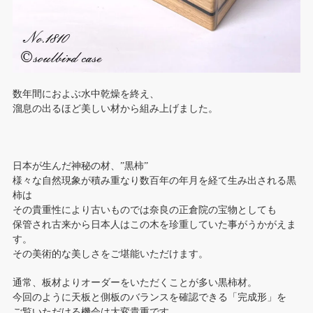
数年間におよぶ水中乾燥を終え、
溜息の出るほど美しい材から組み上げました。
日本が生んだ神秘の材、”黒柿”
様々な自然現象が積み重なり数百年の年月を経て生み出される黒
柿は
その貴重性により古いものでは奈良の正倉院の宝物としても
保管され古来から日本人はこの木を珍重していた事がうかがえま
す。
その美術的な美しさをご堪能いただけます。
通常、板材よりオーダーをいただくことが多い黒柿材。
今回のように天板と側板のバランスを確認できる「完成形」を
ご覧いただける機会は大変貴重です。