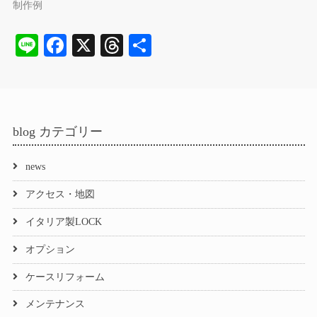
制作例
Li
Fa
X
T
共
ne
ce
hr
有
bo
ea
ok
ds
blog カテゴリー
news
アクセス・地図
イタリア製LOCK
オプション
ケースリフォーム
メンテナンス