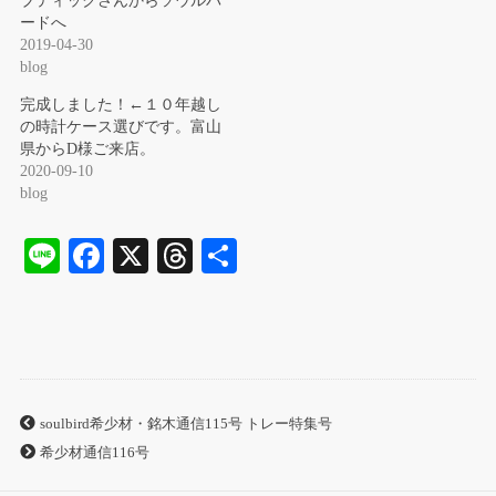
ブティックさんからソウルバ
ードへ
2019-04-30
blog
完成しました！←１０年越し
の時計ケース選びです。富山
県からD様ご来店。
2020-09-10
blog
Li
Fa
X
T
共
ne
ce
hr
有
bo
ea
ok
ds
soulbird希少材・銘木通信115号 トレー特集号
希少材通信116号