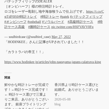
パテックフィリップのDEALER
［オンビハーフ］様の特注時計トレイ。
ロゴをレーザー彫刻し地中海放牧ラムで仕上げです。
https://t.co/C
stTdF0lSI
#時計トレイ
#時計トレー
#patek
#パテックフィリップ
#オンビハーフ
#onbehalf
#ソウルバード
#高級時計ケース
#時
計ケース高級
#腕時計ケース
pic.twitter.com/HSFVAVV0Fq
— soulbirdcase (@soulbird_case)
May 27, 2022
「HODINKEE」さんに記事がUPされていました！！
「カラトラバの帝王！！」
https://www.hodinkee.jp/articles/john-nagayama-japans-calatrava-king
関連
鮮やかな時計トレーが完成で
香川県より時計ケース選びと
す！←時計ケース完成です！
結婚式。ありがとうございま
← 時計ケース選びで三重よ
す。
りご来店。ありがとうござい
2020-05-08
ます。 銀座ブライトリング
blog