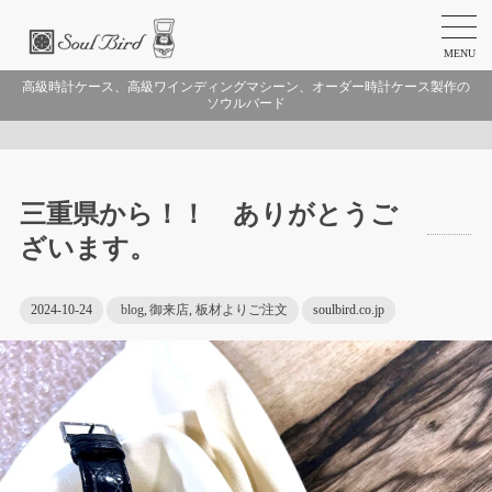
MENU
高級時計ケース、高級ワインディングマシーン、オーダー時計ケース製作の
ソウルバード
三重県から！！ ありがとうご
ざいます。
2024-10-24
blog
,
御来店
,
板材よりご注文
soulbird.co.jp